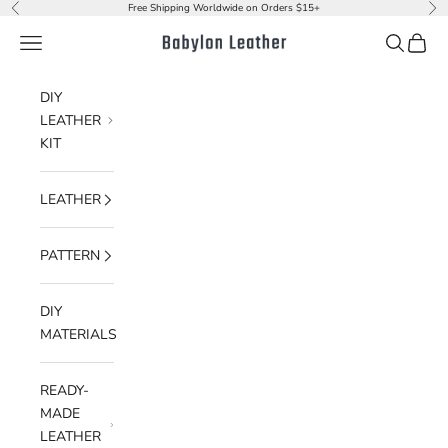
Ir al contenido
Free Shipping Worldwide on Orders $15+
Anterior
Sig
Menú
Buscar
Cesta
Babylon Leather
DIY
LEATHER
KIT
LEATHER
PATTERN
DIY
MATERIALS
READY-
MADE
LEATHER