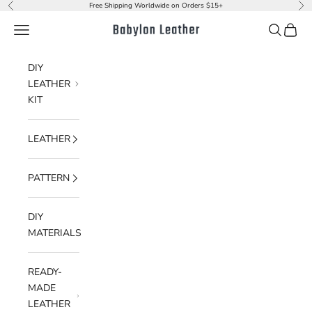
Skip to content
Free Shipping Worldwide on Orders $15+
Previous
Nex
Navigation menu
Search
Cart
Babylon Leather
DIY
LEATHER
KIT
LEATHER
PATTERN
DIY
MATERIALS
READY-
MADE
LEATHER