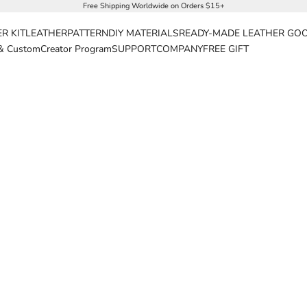
Free Shipping Worldwide on Orders $15+
R KIT
LEATHER
PATTERN
DIY MATERIALS
READY-MADE LEATHER GO
& Custom
Creator Program
SUPPORT
COMPANY
FREE GIFT