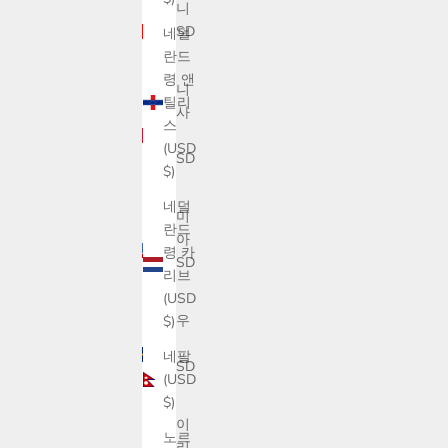
기니
(USD
네덜
$)
란드
령 앤
기니
틸리
비사
스
우
(USD
(USD
$)
$)
네덜
나미
란드
비아
령 카
(USD
리브
$)
(USD
나우
$)
루
네팔
(USD
(USD
$)
$)
나이
노르
지리