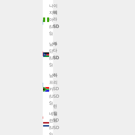
$)
나이
과테
지리
말라
아
(USD
(USD
$)
$)
그레
남수
나다
단
(USD
(USD
$)
$)
그리
남아
스
프리
(USD
카
$)
(USD
$)
그린
란드
네덜
(USD
란드
$)
(USD
$)