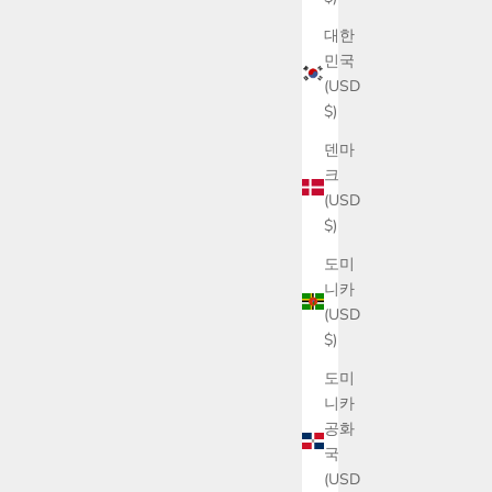
대한
민국
(USD
$)
덴마
크
(USD
$)
도미
니카
(USD
$)
도미
니카
공화
국
(USD