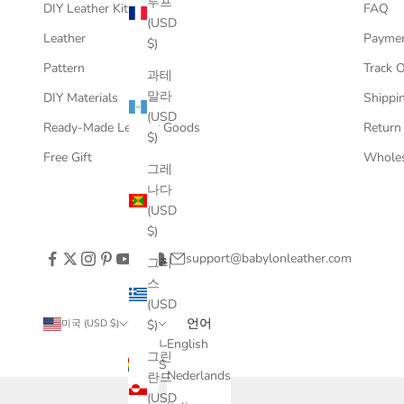
루프
DIY Leather Kits
FAQ
(USD
Leather
Payme
$)
Pattern
Track 
과테
말라
DIY Materials
Shippin
(USD
Ready-Made Leather Goods
Return
$)
Free Gift
Wholes
그레
나다
(USD
$)
support@babylonleather.com
그리
스
(USD
국가
언어
$)
미국 (USD $)
한국어
가나
English
그린
(USD
Nederlands
란드
$)
(USD