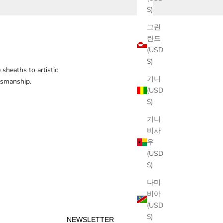
$)
그린
란드
(USD
$)
sheaths to artistic
기니
ftsmanship.
(USD
$)
기니
비사
우
(USD
$)
나미
비아
(USD
$)
NEWSLETTER