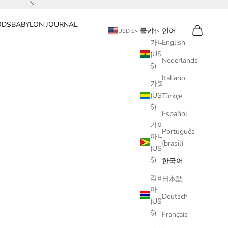
다음
ODS
BABYLON JOURNAL
검색
장바구니
국가
언어
USD $
한국어
가나
English
(USD
Nederlands
$)
Italiano
가봉
(USD
Türkçe
$)
Español
가이
Português
아나
(brasil)
(USD
$)
한국어
감비
日本語
아
Deutsch
(USD
$)
Français