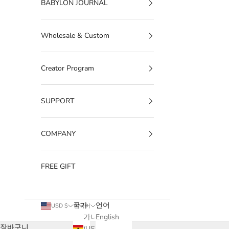
BABYLON JOURNAL
Wholesale & Custom
Creator Program
SUPPORT
COMPANY
FREE GIFT
국가
언어
USD $
한국어
가나
English
장바구니
(USD