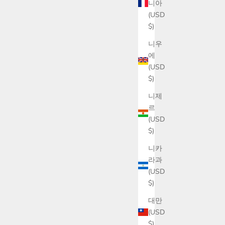
니아
(USD
$)
니우
에
(USD
$)
니제
르
(USD
$)
니카
라과
(USD
$)
대만
(USD
$)