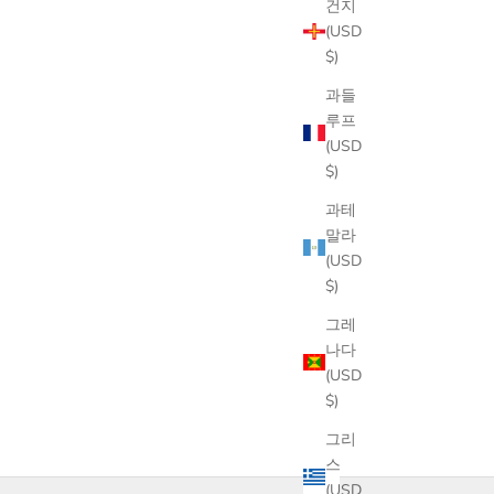
건지
(USD
$)
과들
루프
(USD
$)
과테
말라
(USD
$)
그레
나다
(USD
$)
그리
스
(USD