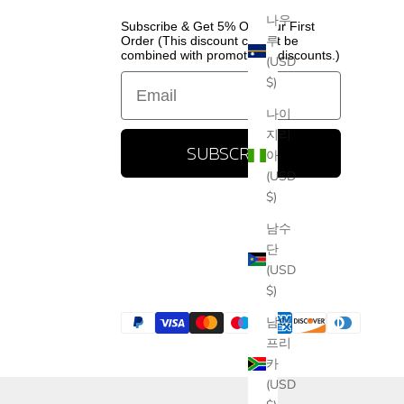
나우
Subscribe & Get 5% Off Your First
루
Order (This discount cannot be
combined with promotional discounts.)
(USD
Email
$)
나이
지리
SUBSCRIBE
아
(USD
$)
남수
단
(USD
$)
남아
프리
카
(USD