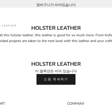
장바구니가 비어있습니다
R LEATHER
HOLSTER LEATHER
l this holster leather, this leather is good for so much more. From knife 
ded projects are taken to the next level with this leather and your cra
HOLSTER LEATHER
이 컬렉션은 비어 있습니다
쇼핑 계속하기
ORT
COMPANY