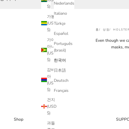
Nederlands
$)
Italiano
가봉
(USD
Türkçe
$)
홈
상점
HOLSTE
Español
가이
Even though we cal
Português
아나
masks, mol
(brasil)
(USD
$)
한국어
감비
日本語
아
Deutsch
(USD
$)
Français
건지
(USD
$)
Shop
SUPP
과들