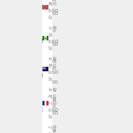
웨이
아
(USD
(USD
$)
$)
노퍽
남수
섬
단
(USD
(USD
$)
$)
뉴질
남아
랜드
프리
(USD
카
$)
(USD
$)
뉴칼
레도
네덜
니아
란드
(USD
(USD
$)
$)
니우
네덜