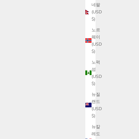
네팔
(USD
$)
노르
웨이
(USD
$)
노퍽
섬
(USD
$)
뉴질
랜드
(USD
$)
뉴칼
레도