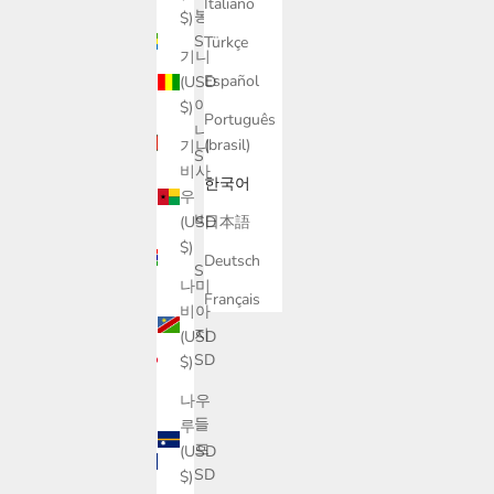
Italiano
가봉
$)
(USD
Türkçe
기니
$)
Español
(USD
가이
$)
Português
아나
(brasil)
기니
(USD
비사
$)
한국어
우
감비
日本語
(USD
아
$)
Deutsch
(USD
나미
$)
Français
비아
건지
(USD
(USD
$)
$)
나우
과들
루
루프
(USD
(USD
$)