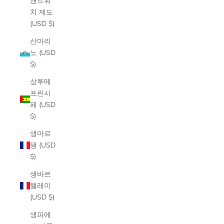
샌드위
치 제도
(USD $)
산마리
노 (USD
$)
상투메
프린시
페 (USD
$)
생마르
탱 (USD
$)
생바르
텔레미
(USD $)
생피에