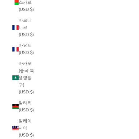
스카르
(USD $)
마르티
니크
(USD $)
마요트
(USD $)
마카오
(중국 특
별행정
구)
(USD $)
말라위
(USD $)
말레이
시아
(USD $)