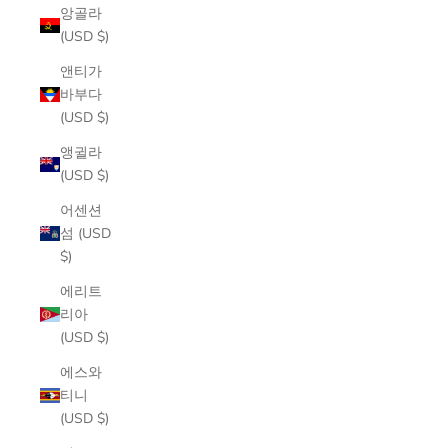
앙골라
(USD $)
앤티가
바부다
(USD $)
앵귈라
(USD $)
어센션
섬 (USD
$)
에리트
리아
(USD $)
에스와
티니
(USD $)