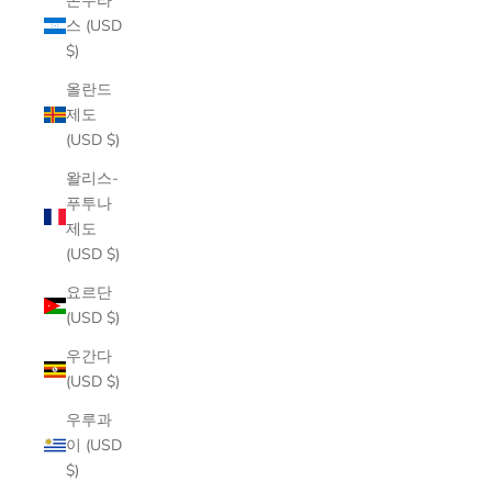
온두라
스 (USD
$)
올란드
제도
(USD $)
왈리스-
푸투나
제도
(USD $)
요르단
(USD $)
우간다
(USD $)
우루과
이 (USD
$)