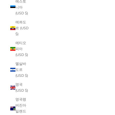
에스토
니아
(USD $)
에콰도
르 (USD
$)
에티오
피아
(USD $)
엘살바
도르
(USD $)
영국
(USD $)
영국령
버진아
일랜드