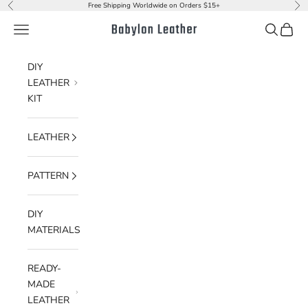
내용으로 건너뛰기
Free Shipping Worldwide on Orders $15+
이전
다
메뉴
검색
장바구
Babylon Leather
DIY
LEATHER
KIT
LEATHER
PATTERN
DIY
MATERIALS
READY-
MADE
LEATHER