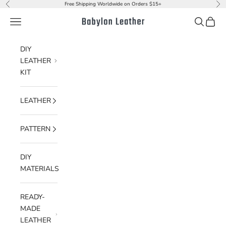
Naar inhoud
Free Shipping Worldwide on Orders $15+
Vorige
Vol
Menu
Zoeken
Winke
Babylon Leather
DIY
LEATHER
KIT
LEATHER
PATTERN
DIY
MATERIALS
READY-
MADE
LEATHER