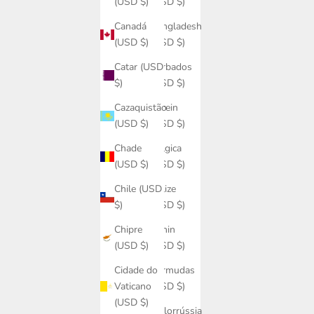
(USD $)
(USD $)
Bangladesh
Canadá
(USD $)
(USD $)
Barbados
Catar (USD
(USD $)
$)
Barein
Cazaquistão
(USD $)
(USD $)
Bélgica
Chade
(USD $)
(USD $)
Belize
Chile (USD
(USD $)
$)
Benin
Chipre
(USD $)
(USD $)
Bermudas
Cidade do
(USD $)
Vaticano
(USD $)
Bielorrússia