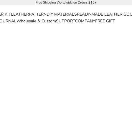
Free Shipping Worldwide on Orders $15+
R KIT
LEATHER
PATTERN
DIY MATERIALS
READY-MADE LEATHER GO
JOURNAL
Wholesale & Custom
SUPPORT
COMPANY
FREE GIFT