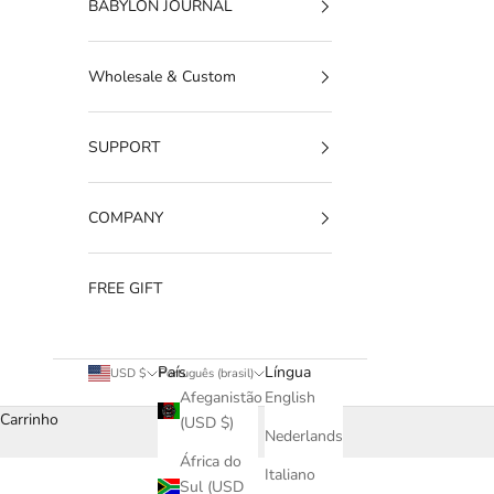
BABYLON JOURNAL
Wholesale & Custom
SUPPORT
COMPANY
FREE GIFT
País
Língua
USD $
Português (brasil)
Afeganistão
English
Carrinho
(USD $)
Nederlands
África do
Italiano
Sul (USD