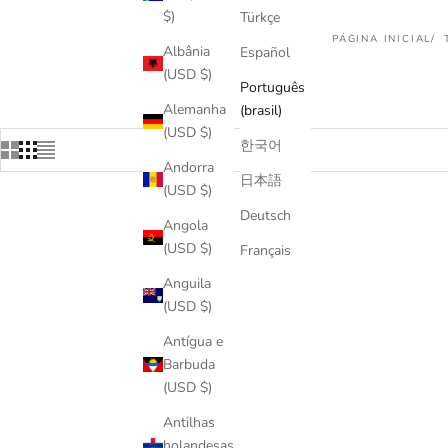
$)
Türkçe
PÁGINA INICIAL
Albânia
Español
(USD $)
Português
Alemanha
(brasil)
(USD $)
한국어
Andorra
日本語
(USD $)
Deutsch
Angola
(USD $)
Français
Anguila
(USD $)
Antígua e
Barbuda
(USD $)
Antilhas
holandesas