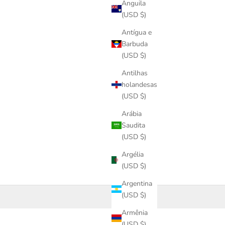
Anguila
(USD $)
Antígua e
Barbuda
(USD $)
Antilhas
holandesas
(USD $)
Arábia
Saudita
(USD $)
Argélia
(USD $)
Argentina
(USD $)
Armênia
(USD $)