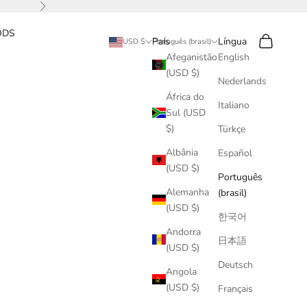
Próximo
ODS
Pesquisar
Carrinho
País
Língua
USD $
Português (brasil)
Afeganistão
English
(USD $)
Nederlands
África do
Italiano
Sul (USD
$)
Türkçe
Albânia
Español
(USD $)
Português
Alemanha
(brasil)
(USD $)
한국어
Andorra
日本語
(USD $)
Deutsch
Angola
(USD $)
Français