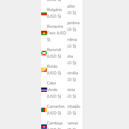
Argélia
Bulgária
(USD $)
(USD $)
Argentina
Burquina
(USD $)
Faso (USD
Armênia
$)
(USD $)
Burundi
Aruba
(USD $)
(USD $)
Butão
Austrália
(USD $)
(USD $)
Cabo
Áustria
Verde
(USD $)
(USD $)
Azerbaijão
Camarões
(USD $)
(USD $)
Bahamas
Camboja