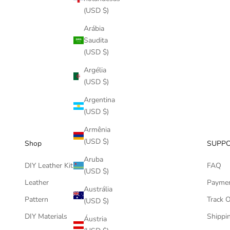
(USD $)
Arábia
Genuine Bamboo Half Round Handle
Saudita
158*135mm/6.2"*5.3"（1 PACK）
(USD $)
PREÇO PROMOCIONAL
$9.99
Argélia
(USD $)
Argentina
(USD $)
Armênia
(USD $)
Shop
SUPP
Aruba
DIY Leather Kits
FAQ
(USD $)
Leather
Payme
Austrália
Pattern
Track 
(USD $)
DIY Materials
Shippin
Áustria