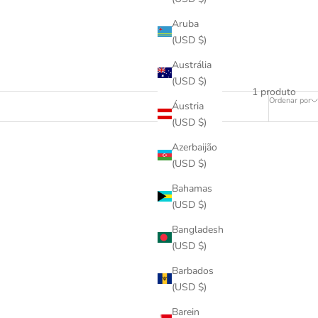
Aruba
(USD $)
Austrália
(USD $)
1 produto
Ordenar por
Áustria
(USD $)
Azerbaijão
(USD $)
Bahamas
(USD $)
Bangladesh
(USD $)
Barbados
(USD $)
Barein