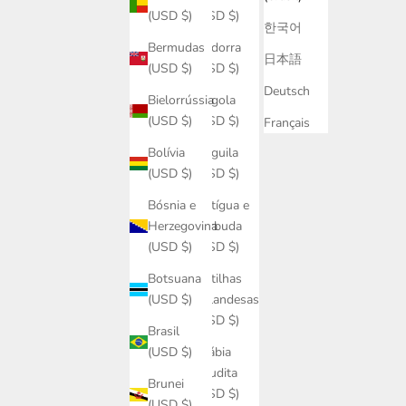
(USD $)
(USD $)
한국어
Andorra
Bermudas
日本語
(USD $)
(USD $)
Deutsch
Angola
Bielorrússia
(USD $)
(USD $)
Français
Anguila
Bolívia
(USD $)
(USD $)
Antígua e
Bósnia e
Barbuda
Herzegovina
(USD $)
(USD $)
Antilhas
Botsuana
holandesas
(USD $)
(USD $)
Brasil
Arábia
(USD $)
Saudita
Brunei
(USD $)
(USD $)