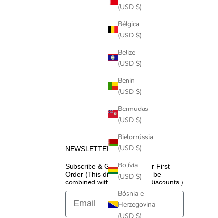
(USD $)
Bélgica
(USD $)
Belize
(USD $)
Benin
(USD $)
Bermudas
(USD $)
Bielorrússia
(USD $)
NEWSLETTER
Bolívia
Subscribe & Get 5% Off Your First
Order (This discount cannot be
(USD $)
combined with promotional discounts.)
Bósnia e
Email
Herzegovina
(USD $)