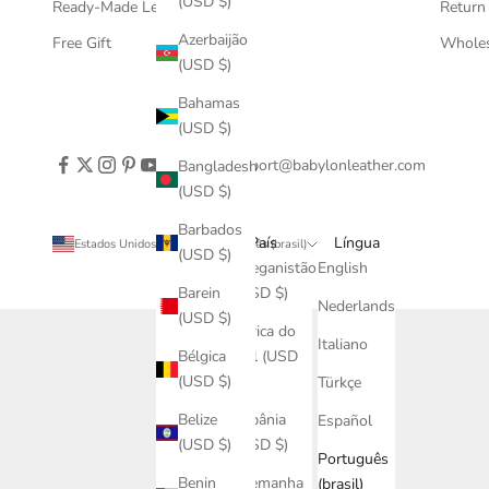
(USD $)
Ready-Made Leather Goods
Return
Azerbaijão
Free Gift
Wholes
(USD $)
Bahamas
(USD $)
support@babylonleather.com
Bangladesh
(USD $)
Barbados
País
Língua
Estados Unidos (USD $)
Português (brasil)
(USD $)
Afeganistão
English
(USD $)
Barein
Nederlands
(USD $)
África do
Italiano
Sul (USD
Bélgica
$)
(USD $)
Türkçe
Albânia
Belize
Español
(USD $)
(USD $)
Português
Alemanha
Benin
(brasil)