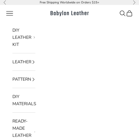
Skip to content
Free Shipping Worldwide on Orders $15+
Previous
Nex
Navigation menu
Search
Cart
Babylon Leather
DIY
LEATHER
KIT
LEATHER
PATTERN
DIY
MATERIALS
READY-
MADE
LEATHER