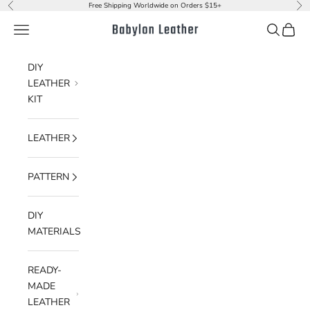
Skip to content
Free Shipping Worldwide on Orders $15+
Previous
Nex
Navigation menu
Search
Cart
Babylon Leather
DIY
LEATHER
KIT
LEATHER
PATTERN
DIY
MATERIALS
READY-
MADE
LEATHER