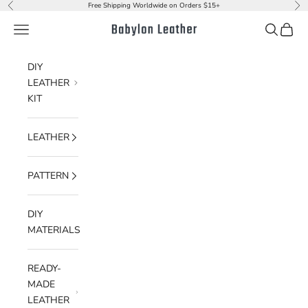
Skip to content
Free Shipping Worldwide on Orders $15+
Previous
Nex
Navigation menu
Search
Cart
Babylon Leather
DIY
LEATHER
KIT
LEATHER
PATTERN
DIY
MATERIALS
READY-
MADE
LEATHER