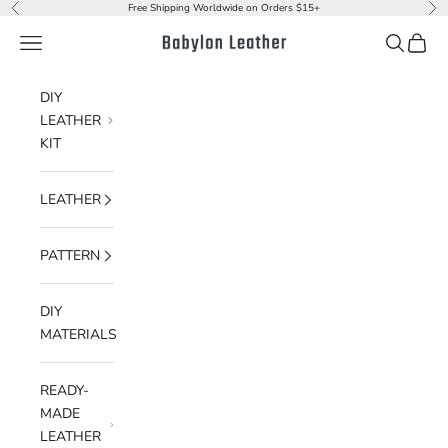
Skip to content
Free Shipping Worldwide on Orders $15+
Previous
Nex
Navigation menu
Search
Cart
Babylon Leather
DIY
LEATHER
KIT
LEATHER
PATTERN
DIY
MATERIALS
READY-
MADE
LEATHER