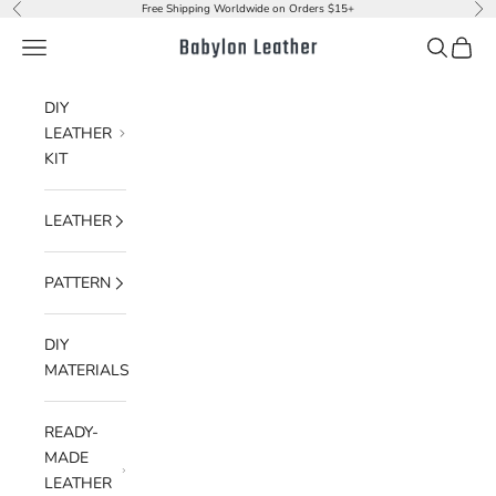
Skip to content
Free Shipping Worldwide on Orders $15+
Previous
Nex
Navigation menu
Search
Cart
Babylon Leather
DIY
LEATHER
KIT
LEATHER
PATTERN
DIY
MATERIALS
READY-
MADE
LEATHER