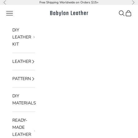
Skip to content
Free Shipping Worldwide on Orders $15+
Previous
Nex
Navigation menu
Search
Cart
Babylon Leather
DIY
LEATHER
KIT
LEATHER
PATTERN
DIY
MATERIALS
READY-
MADE
LEATHER