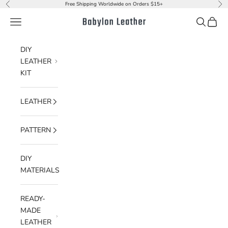
Skip to content
Free Shipping Worldwide on Orders $15+
Previous
Nex
Navigation menu
Search
Cart
Babylon Leather
DIY
LEATHER
KIT
LEATHER
PATTERN
DIY
MATERIALS
READY-
MADE
LEATHER