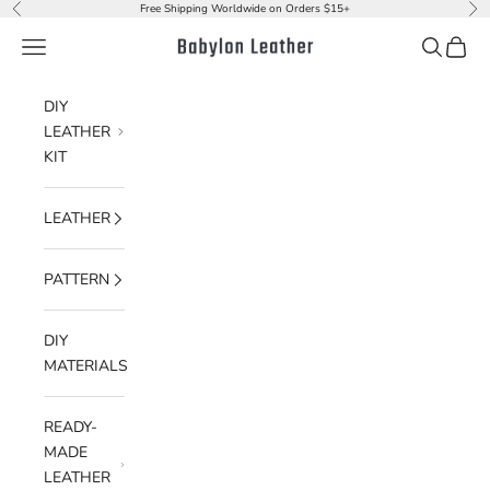
Skip to content
Free Shipping Worldwide on Orders $15+
Previous
Nex
Navigation menu
Search
Cart
Babylon Leather
DIY
LEATHER
KIT
LEATHER
PATTERN
DIY
MATERIALS
READY-
MADE
LEATHER