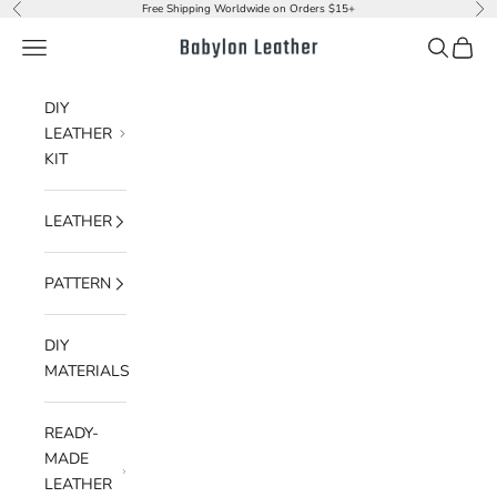
Skip to content
Free Shipping Worldwide on Orders $15+
Previous
Nex
Navigation menu
Search
Cart
Babylon Leather
DIY
LEATHER
KIT
LEATHER
PATTERN
DIY
MATERIALS
READY-
MADE
LEATHER