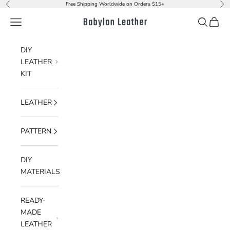
Skip to content
Free Shipping Worldwide on Orders $15+
Previous
Nex
Navigation menu
Search
Cart
Babylon Leather
DIY
LEATHER
KIT
LEATHER
PATTERN
DIY
MATERIALS
READY-
MADE
LEATHER