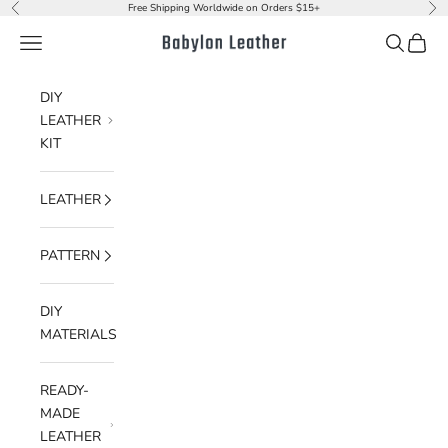
Skip to content
Free Shipping Worldwide on Orders $15+
Previous
Nex
Navigation menu
Search
Cart
Babylon Leather
DIY
LEATHER
KIT
LEATHER
PATTERN
DIY
MATERIALS
READY-
MADE
LEATHER